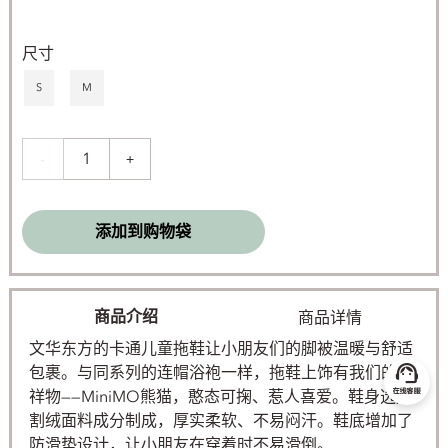
尺寸
S
M
1
-
+
添加到购物袋
商品介绍
商品详情
文华东方的卡通儿童拖鞋让小朋友们的脚被温暖与舒适
包裹。与同系列的连帽浴袍一样，拖鞋上饰有我们的吉
祥物——MiniMO熊猫，憨态可掬、惹人喜爱。鞋身选用
割绒面料成分制成，厚实柔软、不易闷汗。鞋底增加了
防滑垫设计，让小朋友在穿着时不易滑倒。